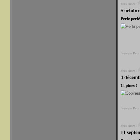
Vous aimez ?
5 octobr
Perle perl
Posté par Puca
Vous aimez ?
4 décemb
Copines !
Posté par Puca
Vous aimez ?
11 septe