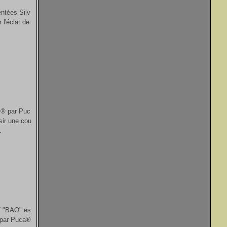
entées Silv
 l'éclat de
s® par Puc
sir une cou
.
f "BAO" es
® par Puca®