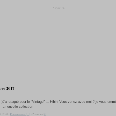
Publicité
bre 2017
J'ai craqué pour le "Vintage" ... Hihihi Vous venez avec moi ? je vous emm
a nouvelle collection
 à 09:40 -
Commentaires [
…
]
- Permalien [
#
]