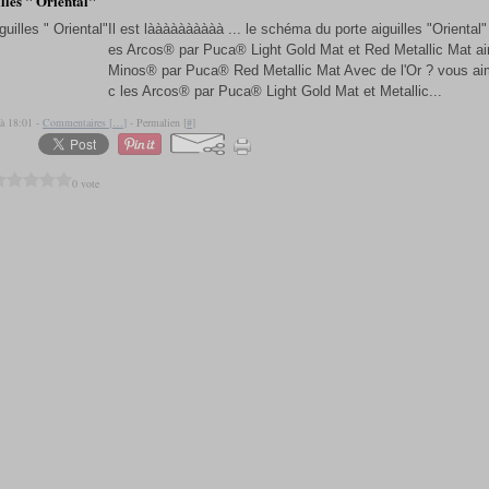
lles " Oriental"
Il est làààààààààà ... le schéma du porte aiguilles "Oriental"
es Arcos® par Puca® Light Gold Mat et Red Metallic Mat ai
Minos® par Puca® Red Metallic Mat Avec de l'Or ? vous a
c les Arcos® par Puca® Light Gold Mat et Metallic...
 à 18:01 -
Commentaires [
…
]
- Permalien [
#
]
0 vote