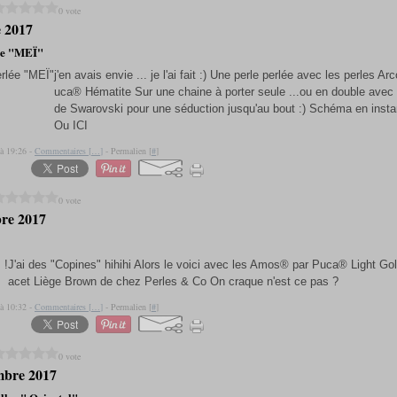
0 vote
e 2017
ée "MEÏ"
j'en avais envie ... je l'ai fait :) Une perle perlée avec les perles A
uca® Hématite Sur une chaine à porter seule ...ou en double avec
de Swarovski pour une séduction jusqu'au bout :) Schéma en insta
Ou ICI
 à 19:26 -
Commentaires [
…
]
- Permalien [
#
]
0 vote
re 2017
J'ai des "Copines" hihihi Alors le voici avec les Amos® par Puca® Light Go
acet Liège Brown de chez Perles & Co On craque n'est ce pas ?
 à 10:32 -
Commentaires [
…
]
- Permalien [
#
]
0 vote
mbre 2017