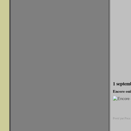
1 septem
Encore ouiii
Posté par Puca