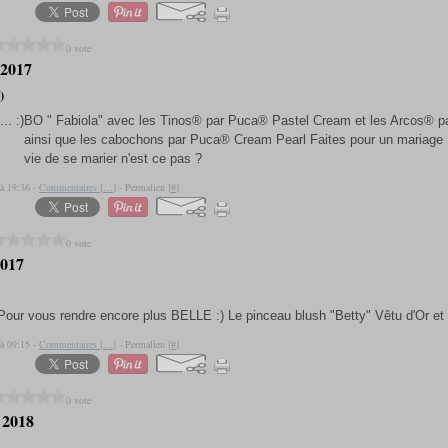
0 vote
t 2017
)
BO " Fabiola" avec les Tinos® par Puca® Pastel Cream et les Arcos® 
ainsi que les cabochons par Puca® Cream Pearl Faites pour un mariage 
vie de se marier n'est ce pas ?
 à 19:36 -
Commentaires [
…
]
- Permalien [
#
]
0 vote
2017
Pour vous rendre encore plus BELLE :) Le pinceau blush "Betty" Vêtu d'Or et 
 à 09:15 -
Commentaires [
…
]
- Permalien [
#
]
0 vote
 2018