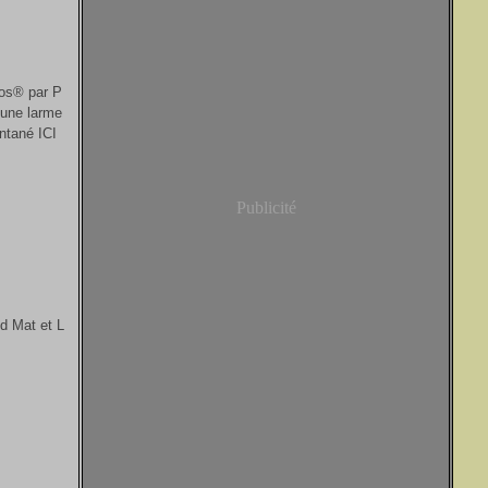
rcos® par P
 une larme
ntané ICI
Publicité
ld Mat et L