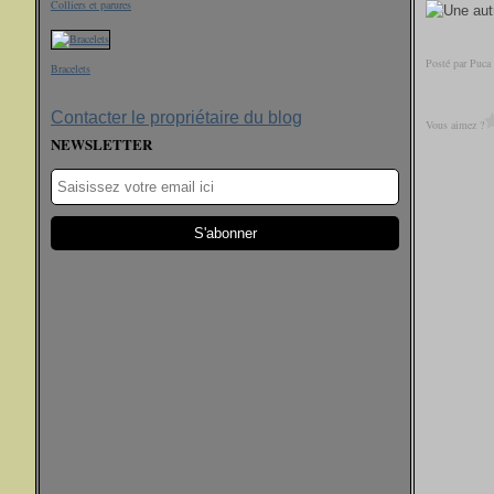
Colliers et parures
Posté par Puca
Bracelets
Contacter le propriétaire du blog
Vous aimez ?
NEWSLETTER