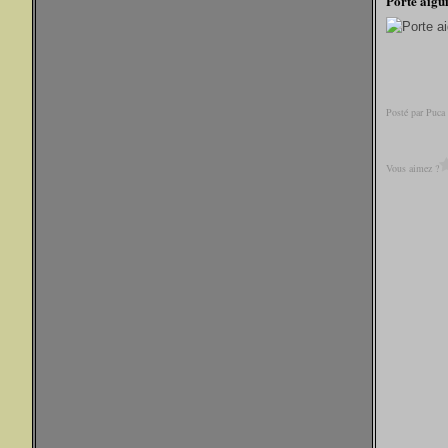
Porte aigui
Posté par Puca
Vous aimez ?