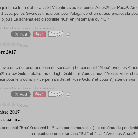
 joli bracelet à s'offrir à la St Valentin avec les perles Amos® par Puca® Arg
 :) avec perles Swarovski nacrées pour l'élégance et un strass Swarovski pour
 bijou ! Le schéma est disponible *ICI* en instantané ou *ICI*
 à 11:46 -
Commentaires [
…
]
- Permalien [
#
]
0 vote
re 2017
Envie de créer pour une journée spéciale:) Le pendentif "Nana" avec les Amo
a® Yellow Gold metallic Iris et Light Gold mat Vous aimez ? Voulez vous choi
leur pour le prochain ? Je pensais Jet et Rose Gold ? et vous ? j'attends vos..
 à 17:48 -
Commentaires [
…
]
- Permalien [
#
]
0 vote
mbre 2017
ndentif "Bao"
Yeahhhhhh !!! Une bonne nouvelle :) Le schéma du pendenti
t en boutique en instantané *ICI * et * ICI * Avec les Arcos