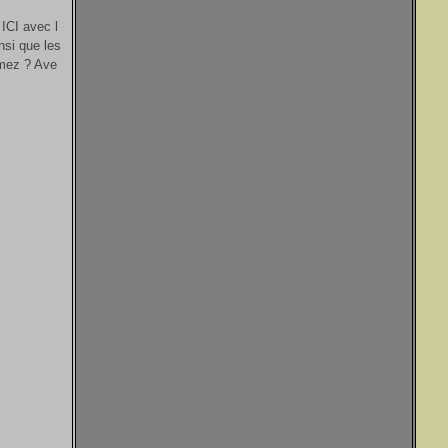
 ICI avec l
nsi que les
imez ? Ave