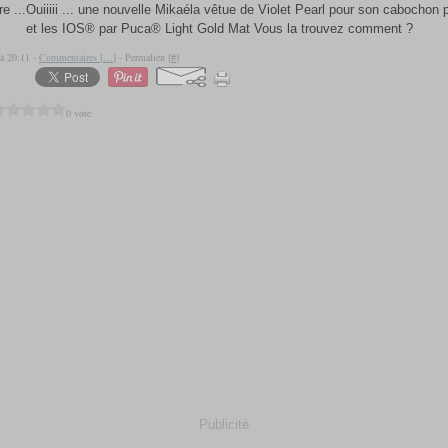
Ouiiiii ... une nouvelle Mikaéla vêtue de Violet Pearl pour son cabochon
et les IOS® par Puca® Light Gold Mat Vous la trouvez comment ?
 à 20:11 -
Commentaires [
…
]
- Permalien [
#
]
0 vote
Publicité