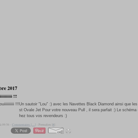
bre 2017
iiiiiiii !!!
Un sautoir "Lou" :) avec les Navettes Black Diamond ainsi que les
st Ovale Jet Pour votre nouveau Pull , il sera parfait :) Le schéma 
hez tous vos revendeurs :)
 à 09:56 -
Commentaires [
…
]
- Permalien [
#
]