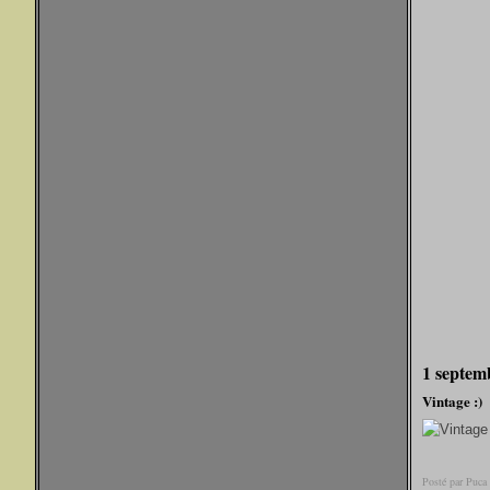
1 septem
Vintage :)
Posté par Puca