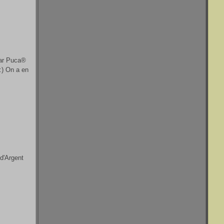
par Puca®
:) On a en
d'Argent