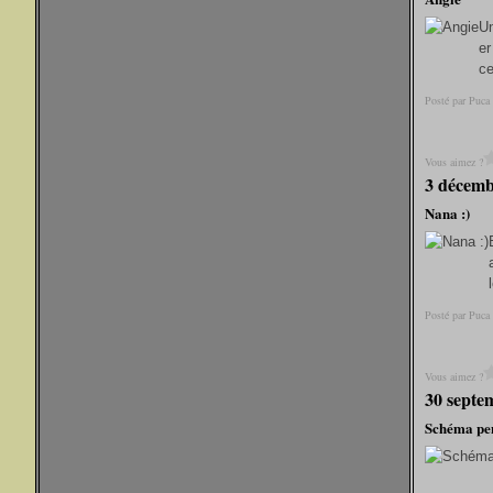
Un
er
ce
Posté par Puca
Vous aimez ?
3 décemb
Nana :)
Posté par Puca
Vous aimez ?
30 septe
Schéma pe