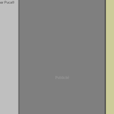
 par Puca®
Publicité