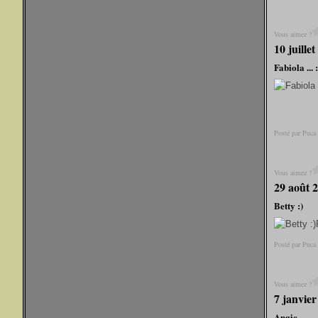
Vous aimez ?
10 juille
Fabiola ... :
Posté par Puca
Vous aimez ?
29 août 
Betty :)
Posté par Puca
Vous aimez ?
7 janvier
Angie