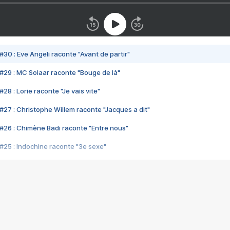
#30 : Eve Angeli raconte "Avant de partir"
#29 : MC Solaar raconte "Bouge de là"
28 : Lorie raconte "Je vais vite"
#27 : Christophe Willem raconte "Jacques a dit"
#26 : Chimène Badi raconte "Entre nous"
#25 : Indochine raconte "3e sexe"
#24 : Zaho raconte "C'est chelou"
#23 : Patrick Bruel raconte "Au café des délices"
#22 : Kyo raconte "Le chemin"
#21 : Nolwenn Leroy raconte "Cassé"