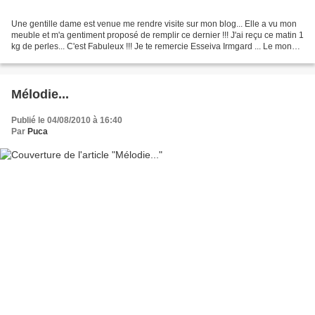
Une gentille dame est venue me rendre visite sur mon blog... Elle a vu mon
meuble et m'a gentiment proposé de remplir ce dernier !!! J'ai reçu ce matin 1
kg de perles... C'est Fabuleux !!! Je te remercie Esseiva Irmgard ... Le monde
des perles est MAGIQUE...
Mélodie...
Publié le 04/08/2010 à 16:40
Par
Puca