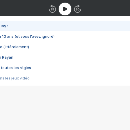
 DayZ
 a 13 ans (et vous l'avez ignoré)
e (littéralement)
im Rayan
 toutes les règles
s les jeux vidéo
us choquant de Rockstar ? - Le scandale BULLY
e plus moche de Steam
du RÊVE tourne au CAUCHEMAR
pendant 8 heures