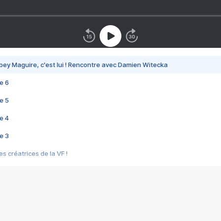
bey Maguire, c'est lui ! Rencontre avec Damien Witecka
e 6
e 5
e 4
e 3
s créatrices de la VF !
e 2
e 1
e Mektoub My Love arrive enfin ! Rencontre avec Shaïn Boumedine et Sal