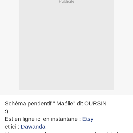
Publicité
Schéma pendentif " Maélie" dit OURSIN
:)
Est en ligne ici en instantané :
Etsy
et ici :
Dawanda