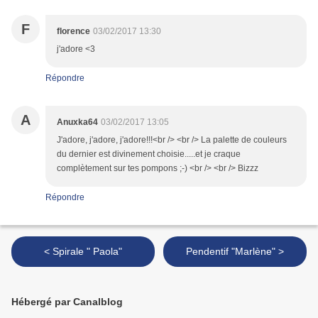
F
florence
03/02/2017 13:30
j'adore <3
Répondre
A
Anuxka64
03/02/2017 13:05
J'adore, j'adore, j'adore!!!<br /> <br /> La palette de couleurs
du dernier est divinement choisie.....et je craque
complètement sur tes pompons ;-) <br /> <br /> Bizzz
Répondre
< Spirale " Paola"
Pendentif "Marlène" >
Hébergé par Canalblog