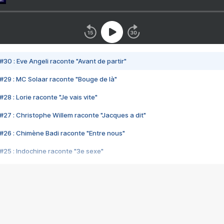
#30 : Eve Angeli raconte "Avant de partir"
#29 : MC Solaar raconte "Bouge de là"
28 : Lorie raconte "Je vais vite"
#27 : Christophe Willem raconte "Jacques a dit"
#26 : Chimène Badi raconte "Entre nous"
#25 : Indochine raconte "3e sexe"
#24 : Zaho raconte "C'est chelou"
#23 : Patrick Bruel raconte "Au café des délices"
#22 : Kyo raconte "Le chemin"
#21 : Nolwenn Leroy raconte "Cassé"