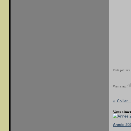
Posté par Puca
Vous aimez ?
Collier .
Vous aimer
Année 20