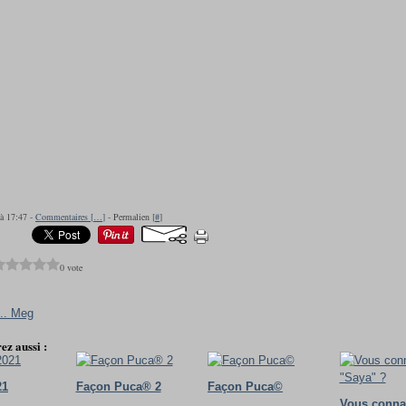
 à 17:47 -
Commentaires [
…
]
- Permalien [
#
]
0 vote
... Meg
ez aussi :
21
Façon Puca® 2
Façon Puca©
Vous conna