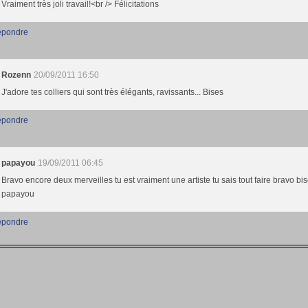
Vraiment très joli travail!<br /> Félicitations
pondre
Rozenn
20/09/2011 16:50
J'adore tes colliers qui sont très élégants, ravissants... Bises
pondre
papayou
19/09/2011 06:45
Bravo encore deux merveilles tu est vraiment une artiste tu sais tout faire bravo bi
papayou
pondre