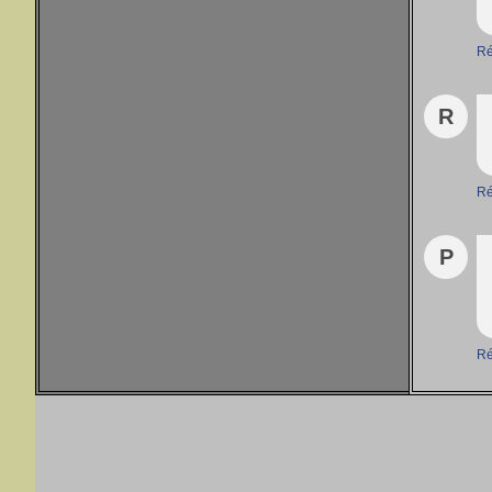
Ré
R
Ré
P
Ré