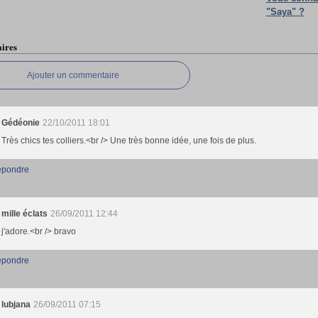
"Saya" ?
ires
Ajouter un commentaire
Gédéonie
22/10/2011 18:01
Très chics tes colliers.<br /> Une très bonne idée, une fois de plus.
pondre
mille éclats
26/09/2011 12:44
j'adore.<br /> bravo
pondre
lubjana
26/09/2011 07:15