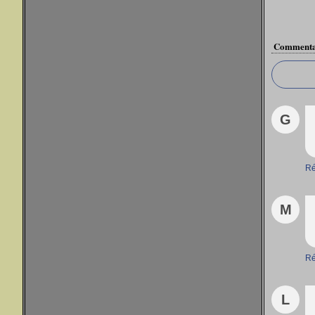
Commenta
G
Ré
M
Ré
L